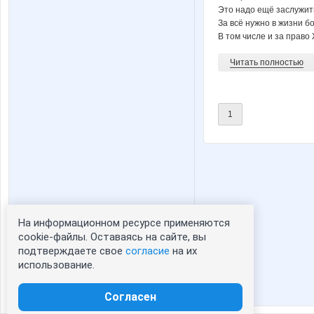
Это надо ещё заслужит
За всё нужно в жизни б
В том числе и за право Ж
Читать полностью
1
На информационном ресурсе применяются
Статистика портрета:
cookie-файлы. Оставаясь на сайте, вы
подтверждаете свое
согласие
на их
сейчас просматривают портрет - 0
использование.
зарегистрированные пользователи
посетившие портрет за 7 дней - 0
Согласен