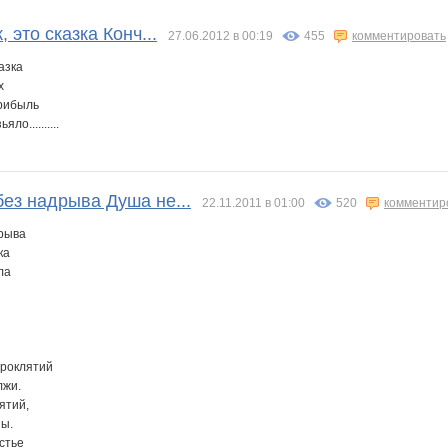
n
SmartMaster
St Krot
Tiggi
VacyL
VikRost
blood ninja
, это сказка Конч...
27.06.2012 в 00:19
455
комментировать
казка
х
афф
Прямоток
Танюхо
Тень
Теплушник
Вечный прапор
Вечный прапор*
прибыль
ло..........
ез надрыва Душа не...
22.11.2011 в 01:00
520
комментир
рыва
ка
ла
проклятий
лжи.
ятий,
ны.
стье