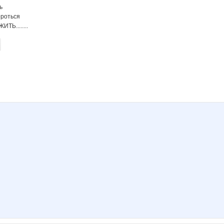
ь
ороться
ИТЬ........