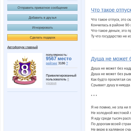
RA™
SUsani
Отправить приватное сообщение
Что такое отпуск
Добавить в друзья
Что такое отпуск, это с
Кончилась в районе 90-
Игнорировать
Паук
Полигр
Что-такое деньги, это 
Ту что государство не изья
Сделать подарок
Автофорум главный
популярность:
Душа не может б
9567 место
рейтинг
3186
?
Душа не может без над
Душа не может без рыв
Привилегированный
пользователь
8
Как будто проклятая си
уровня
Срывает душу в никуда
* * *
Я не помню, не зла ни 
Не холодной жестокой 
Я иду среди тысяч расп
По дорогам всоей стра
Не верю в халявное сча