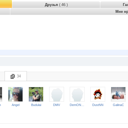
Друзья
( 46 )
Га
Мне н
34
n
Angel
Budulai
DMV
DemON-GermAN
DustNN
GalinaC