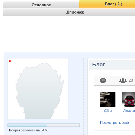
Блог
( 2 )
Основное
Шпионаж
Блог
28
@lina
Aktavia
Посмотреть ещё
Портрет заполнен на 54 %