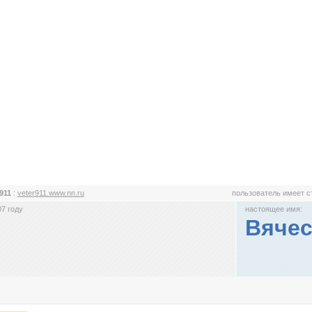
r911
:
veter911.www.nn.ru
пользователь имеет 
7 году
настоящее имя:
Вяче