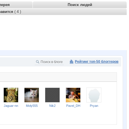
лерея
Поиск людей
равится
( 4 )
Рейтинг топ-50 блоггеров
Jaguar-nn
Moly555
Nik2
Pavel_DH
Pryan