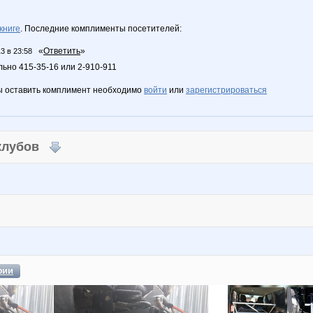
книге
. Последние комплименты посетителей:
«
Ответить
»
3 в 23:58
льно 415-35-16 или 2-910-911
ы оставить комплимент необходимо
войти
или
зарегистрироваться
 клубов
фии