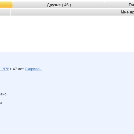
Друзья
( 46 )
Га
Мне н
я
1978
г. 47 лет
Скорпион
зано
ны