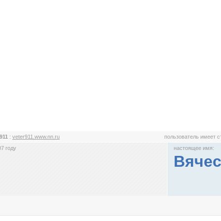
r911
:
veter911.www.nn.ru
пользователь имеет 
7 году
настоящее имя:
Вяче