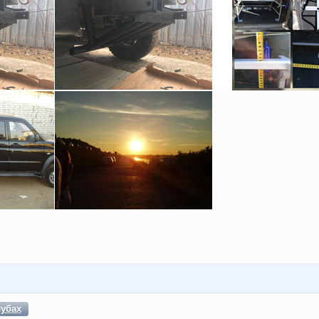
лубах