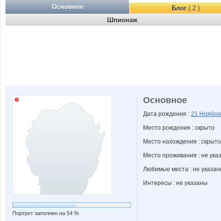
Основное
Блог
( 2 )
Шпионаж
Основное
Дата рождения :
21 Ноябр
Место рождения : скрыто
Место нахождения : скрыто
Место проживания : не ука
Любимые места : не указа
Интересы : не указаны
Портрет заполнен на 54 %