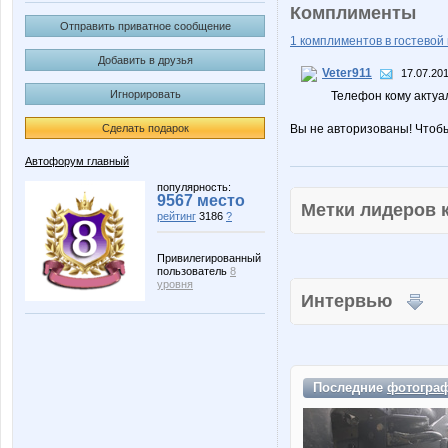
Комплименты
Отправить приватное сообщение
1 комплиментов в гостевой 
Добавить в друзья
Veter911
17.07.201
Игнорировать
Телефон кому актуа
Сделать подарок
Вы не авторизованы! Чтоб
Автофорум главный
популярность:
9567 место
Метки лидеров
рейтинг
3186
?
Привилегированный
пользователь
8
уровня
Интервью
Последние
фотогра